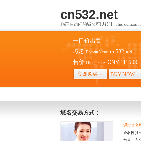
cn532.net
您正在访问的域名可以转让!This domain name i
一口价出售中！
域名
cn532.net
Domain Name:
售价
CNY 1115.00
Listing Price:
立即购买
BUY NOW
>>
>>
域名交易方式：
通过金名网(
金名网(4
简单、安