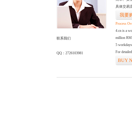
具体交易
我要
Process Ov
4.cn is a w
million RMB
联系我们
5 workdays
For detaile
QQ：2726103981
BUY 