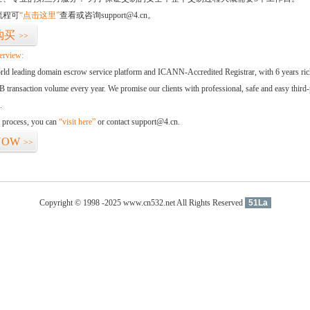
流程可
“点击这里”
查看或咨询support@4.cn。
购买
>>
erview:
orld leading domain escrow service platform and ICANN-Accredited Registrar, with 6 years ri
 transaction volume every year. We promise our clients with professional, safe and easy third-
.
d process, you can
“visit here”
or contact support@4.cn.
NOW
>>
Copyright © 1998 -2025 www.cn532.net All Rights Reserved
51La